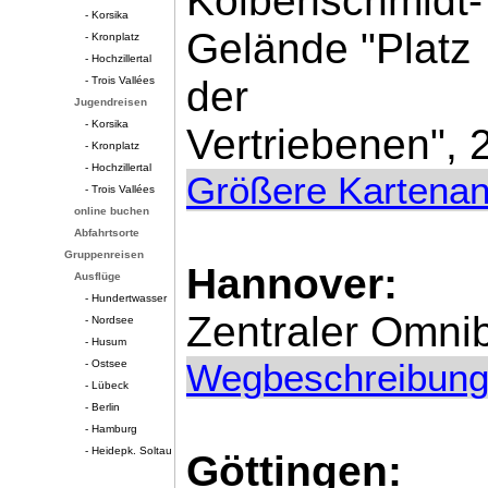
Kolbenschmidt-
- Korsika
Gelände "Platz
- Kronplatz
- Hochzillertal
der
- Trois Vallées
Jugendreisen
- Korsika
Vertriebenen",
- Kronplatz
- Hochzillertal
Größere Kartenan
- Trois Vallées
online buchen
Abfahrtsorte
Gruppenreisen
Hannover:
Ausflüge
- Hundertwasser
Zentraler Omni
- Nordsee
- Husum
Wegbeschreibung
- Ostsee
- Lübeck
- Berlin
- Hamburg
- Heidepk. Soltau
Göttingen: