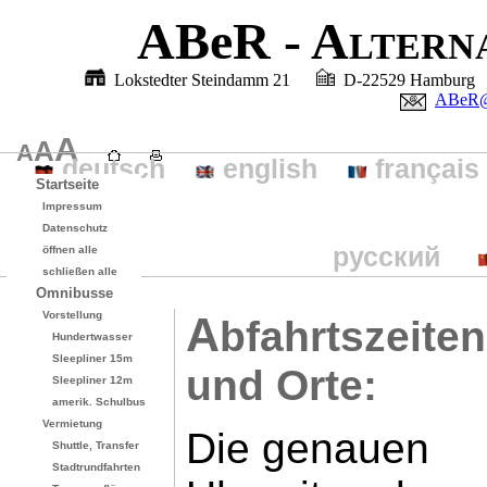
ABeR
- Altern
Lokstedter Steindamm 21
D-22529 Hambu
ABeR
A
A
A
deutsch
english
français
Startseite
Impressum
Datenschutz
русский
öffnen alle
schließen alle
Omnibusse
Vorstellung
A
bfahrtszeiten
Hundertwasser
Sleepliner 15m
und Orte:
Sleepliner 12m
amerik. Schulbus
Vermietung
Die genauen
Shuttle, Transfer
Stadtrundfahrten