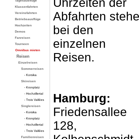
Uhrzeiten der
Tagesausflüge
Klassenfahrten
Abfahrten steh
Vereinsfahrten
Betriebsausflüge
bei den
Hochzeiten
Demos
Fanreisen
einzelnen
Tourneen
Omnibus mieten
Reisen.
Reisen
Einzelreisen
Sommerreisen
- Korsika
Skireisen
- Kronplatz
Hamburg:
- Hochzillertal
- Trois Vallées
Singlereisen
Friedensallee
- Korsika
- Kronplatz
128,
- Hochzillertal
- Trois Vallées
Familienreisen